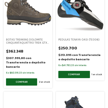
BOTAS TREKKING DOLOMITE
PEDULAS TENAYA OASI (TE006)
CINQUANTAQUATTRO TREK GTX
WOMEN (DOL010)
$250.700
$362.348
$213.095
con
Transferencia
$307.995,80
con
o depósito bancario
Transferencia o depósito
6
x
$41.783,33
sin interés
bancario
6
x
$60.391,33
sin interés
COMPRAR
1
en stock
COMPRAR
2
en stock