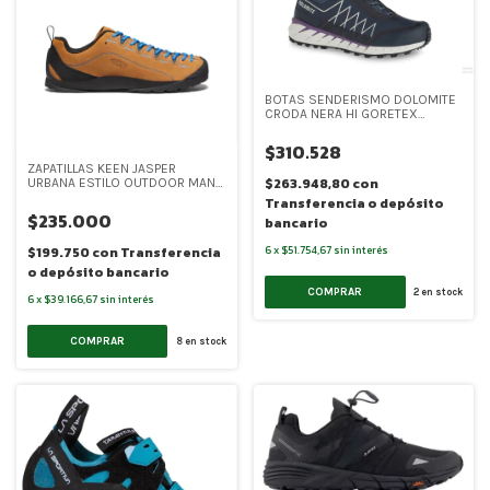
BOTAS SENDERISMO DOLOMITE
CRODA NERA HI GORETEX
WOMEN (DOL011)
$310.528
ZAPATILLAS KEEN JASPER
$263.948,80
con
URBANA ESTILO OUTDOOR MAN
(K002)
Transferencia o depósito
$235.000
bancario
6
x
$51.754,67
sin interés
$199.750
con
Transferencia
o depósito bancario
COMPRAR
2
en stock
6
x
$39.166,67
sin interés
COMPRAR
8
en stock