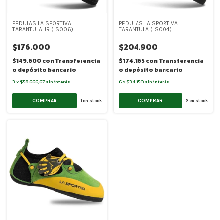
PEDULAS LA SPORTIVA
PEDULAS LA SPORTIVA
TARANTULA JR (LS006)
TARANTULA (LS004)
$176.000
$204.900
$149.600
con
Transferencia
$174.165
con
Transferencia
o depósito bancario
o depósito bancario
3
x
$58.666,67
sin interés
6
x
$34.150
sin interés
COMPRAR
COMPRAR
1
en stock
2
en stock