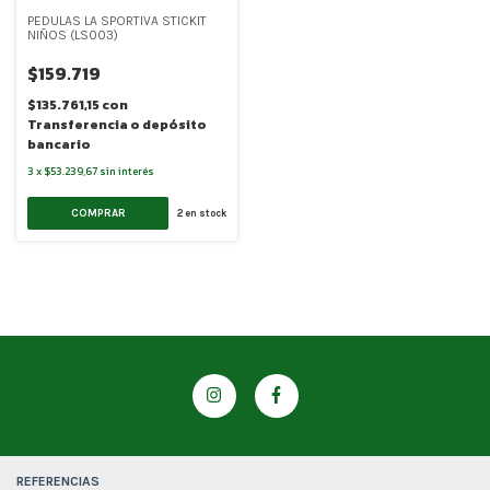
PEDULAS LA SPORTIVA STICKIT
NIÑOS (LS003)
$159.719
$135.761,15
con
Transferencia o depósito
bancario
3
x
$53.239,67
sin interés
COMPRAR
2
en stock
REFERENCIAS