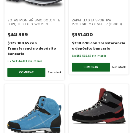
BOTAS MONTAÑISMO DOLOMITE
ZAPATILLAS LA SPORTIVA
TORQ TECH GTX WOMEN
PRODIGIO MAX MUJER (LS009)
(DOL013)
$441.389
$351.400
$375.180,65
con
$298.690
con
Transferencia
Transferencia o depósito
o depósito bancario
bancario
6
x
$58.566,67
sin interés
6
x
$73.564,83
sin interés
COMPRAR
5
en stock
COMPRAR
3
en stock