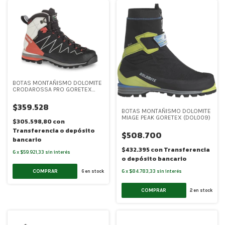
BOTAS MONTAÑISMO DOLOMITE
CRODAROSSA PRO GORETEX
WOMEN (DOL006)
$359.528
BOTAS MONTAÑISMO DOLOMITE
MIAGE PEAK GORETEX (DOL009)
$305.598,80
con
Transferencia o depósito
$508.700
bancario
$432.395
con
Transferencia
6
x
$59.921,33
sin interés
o depósito bancario
6
x
$84.783,33
sin interés
COMPRAR
6
en stock
COMPRAR
2
en stock