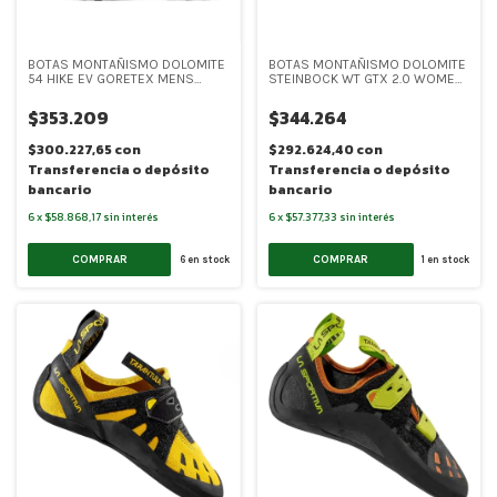
BOTAS MONTAÑISMO DOLOMITE
BOTAS MONTAÑISMO DOLOMITE
54 HIKE EV GORETEX MENS
STEINBOCK WT GTX 2.0 WOMEN
(DOL012)
(DOL008)
$353.209
$344.264
$300.227,65
con
$292.624,40
con
Transferencia o depósito
Transferencia o depósito
bancario
bancario
6
x
$58.868,17
sin interés
6
x
$57.377,33
sin interés
COMPRAR
COMPRAR
6
en stock
1
en stock