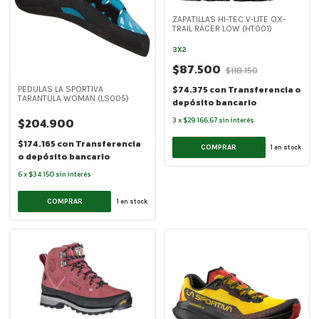
ZAPATILLAS HI-TEC V-LITE OX-
TRAIL RACER LOW (HT001)
3X2
$87.500
$118.150
$74.375
con
Transferencia o
PEDULAS LA SPORTIVA
TARANTULA WOMAN (LS005)
depósito bancario
$204.900
3
x
$29.166,67
sin interés
$174.165
con
Transferencia
COMPRAR
1
en stock
o depósito bancario
6
x
$34.150
sin interés
COMPRAR
1
en stock