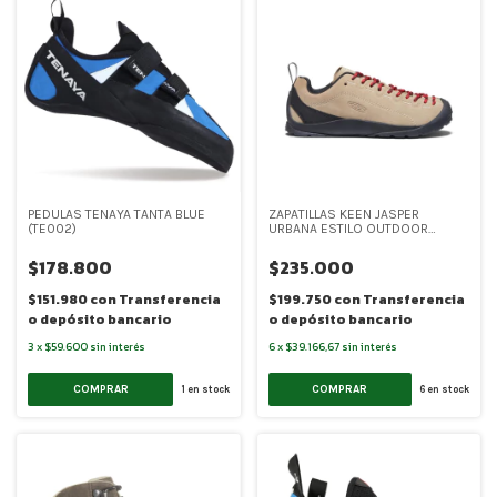
PEDULAS TENAYA TANTA BLUE
ZAPATILLAS KEEN JASPER
(TE002)
URBANA ESTILO OUTDOOR
WOMAN (K001)
$178.800
$235.000
$151.980
con
Transferencia
$199.750
con
Transferencia
o depósito bancario
o depósito bancario
3
x
$59.600
sin interés
6
x
$39.166,67
sin interés
COMPRAR
COMPRAR
1
en stock
6
en stock