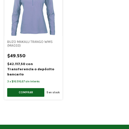
BUZO MAKALU TRANGO WMS
(MA033)
$49.550
$42.117,50
con
Transferencia o depósito
bancario
3
x
$16.516,67
sin interés
COMPRAR
5
en stock