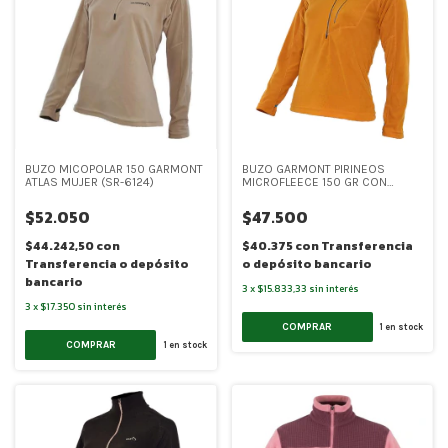
BUZO MICOPOLAR 150 GARMONT
BUZO GARMONT PIRINEOS
ATLAS MUJER (SR-6124)
MICROFLEECE 150 GR CON
BOLSILLO- MUJER (SR-6126)
$52.050
$47.500
$44.242,50
con
$40.375
con
Transferencia
Transferencia o depósito
o depósito bancario
bancario
3
x
$15.833,33
sin interés
3
x
$17.350
sin interés
COMPRAR
1
en stock
COMPRAR
1
en stock