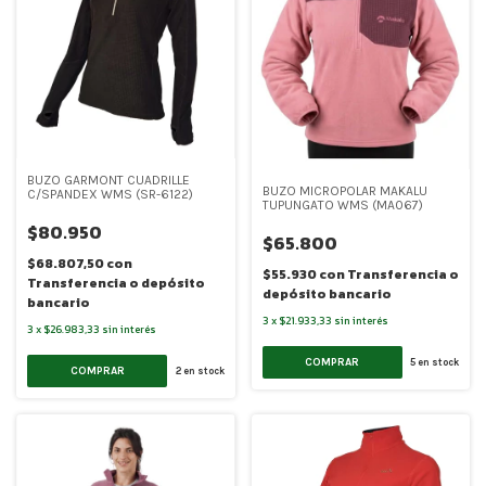
BUZO GARMONT CUADRILLE
BUZO MICROPOLAR MAKALU
C/SPANDEX WMS (SR-6122)
TUPUNGATO WMS (MA067)
$80.950
$65.800
$68.807,50
con
$55.930
con
Transferencia o
Transferencia o depósito
depósito bancario
bancario
3
x
$21.933,33
sin interés
3
x
$26.983,33
sin interés
COMPRAR
5
en stock
COMPRAR
2
en stock