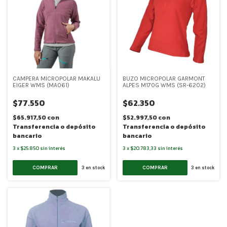
CAMPERA MICROPOLAR MAKALU
BUZO MICROPOLAR GARMONT
EIGER WMS (MA061)
ALPES M170G WMS (SR-6202)
$77.550
$62.350
$65.917,50
con
$52.997,50
con
Transferencia o depósito
Transferencia o depósito
bancario
bancario
3
x
$25.850
sin interés
3
x
$20.783,33
sin interés
COMPRAR
COMPRAR
3
en stock
3
en stock