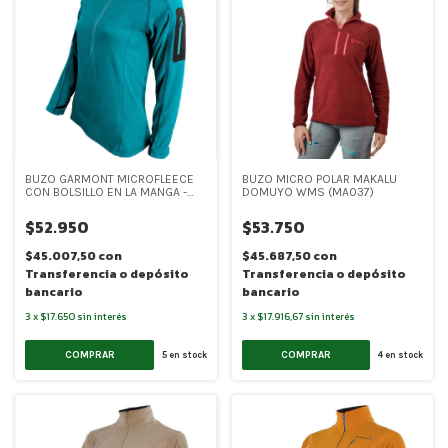
BUZO GARMONT MICROFLEECE
BUZO MICRO POLAR MAKALU
CON BOLSILLO EN LA MANGA -
DOMUYO WMS (MA037)
MUJER (SR-6114)
$52.950
$53.750
$45.007,50
con
$45.687,50
con
Transferencia o depósito
Transferencia o depósito
bancario
bancario
3
x
$17.650
sin interés
3
x
$17.916,67
sin interés
COMPRAR
COMPRAR
5
en stock
4
en stock