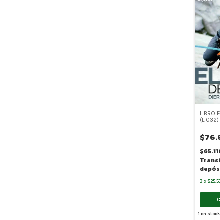
LIBRO E
(LI032)
$76.
$65.1
Trans
depós
3
x
$25.5
1
en stock