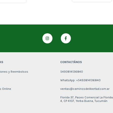
AS
CONTACTÁNOS
iones y Reembolsos
5493814136840
WhatsApp: +5493814136840
 Online
ventas@caminosdelibertad.com.ar
Florida 37, Paseo Comercial La Florida
4, CP 4107, Yerba Buena, Tucumán