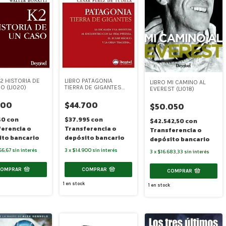
LIBRO PATAGONIA
K2 HISTORIA DE
LIBRO MI CAMINO AL
TIERRA DE GIGANTES
O (LI020)
EVEREST (LI018)
(LI019)
$44.700
400
$50.050
$37.995
con
40
con
$42.542,50
con
Transferencia o
ferencia o
Transferencia o
depósito bancario
ito bancario
depósito bancario
3
x
$14.900
sin interés
66,67
sin interés
3
x
$16.683,33
sin interés
COMPRAR
COMPRAR
COMPRAR
1
en stock
1
en stock