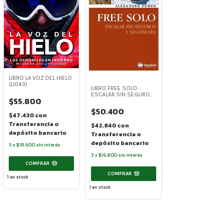
LIBRO LA VOZ DEL HIELO
(LI043)
LIBRO FREE SOLO
ESCALAR SIN SEGUROS
$55.800
Y SIN LIMITES (LI033)
$50.400
$47.430
con
Transferencia o
$42.840
con
depósito bancario
Transferencia o
depósito bancario
3
x
$18.600
sin interés
3
x
$16.800
sin interés
COMPRAR
COMPRAR
1
en stock
1
en stock