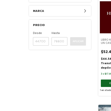
MARCA
PRECIO
Desde
Hasta
LIBRO 
APLICAR
UN CAS
$52.
$44.5
Trans
depós
3
x
$17.4
1
en stock