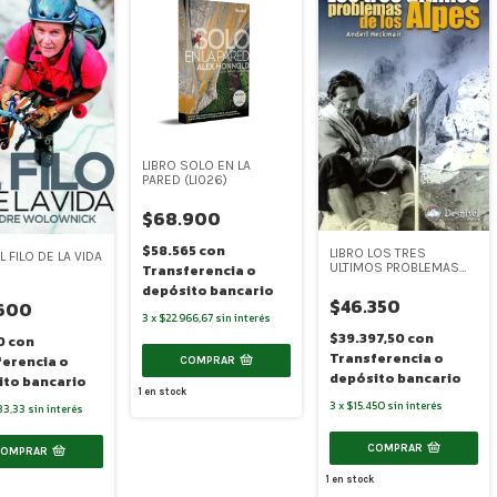
LIBRO SOLO EN LA
PARED (LI026)
$68.900
$58.565
con
LIBRO LOS TRES
L FILO DE LA VIDA
ULTIMOS PROBLEMAS
Transferencia o
DE LOS ALPES (LI023)
depósito bancario
$46.350
600
3
x
$22.966,67
sin interés
$39.397,50
con
10
con
Transferencia o
ferencia o
COMPRAR
depósito bancario
ito bancario
1
en stock
3
x
$15.450
sin interés
33,33
sin interés
COMPRAR
COMPRAR
1
en stock