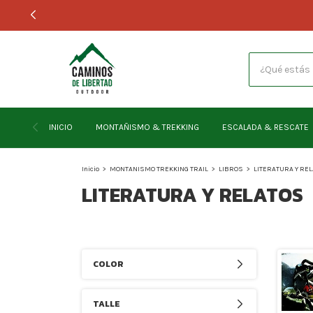
INICIO
MONTAÑISMO & TREKKING
ESCALADA & RESCATE
Inicio
>
MONTANISMO TREKKING TRAIL
>
LIBROS
>
LITERATURA Y RE
LITERATURA Y RELATOS
COLOR
TALLE