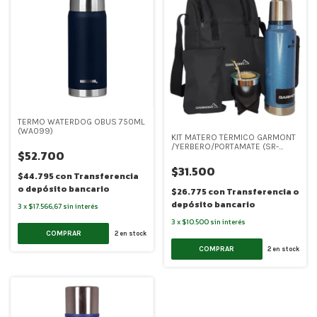
TERMO WATERDOG OBUS 750ML
(WA099)
KIT MATERO TÉRMICO GARMONT
/YERBERO/PORTAMATE (SR-
$52.700
8086)
$31.500
$44.795
con
Transferencia
o depósito bancario
$26.775
con
Transferencia o
depósito bancario
3
x
$17.566,67
sin interés
3
x
$10.500
sin interés
COMPRAR
2
en stock
COMPRAR
2
en stock