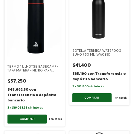
BOTELLA TERMICA WATERDOG
BUHO 750 ML (WA089)
$41.400
TERMO 1 L LHOTSE BASECAMP -
TAPA MATERA - FILTRO PARA
$35.190
con
Transferencia o
INFUSION (LH001)
depósito bancario
$57.250
3
x
$13.800
sin interés
$48.662,50
con
Transferencia o depósito
COMPRAR
1
en stock
bancario
3
x
$19.083,33
sin interés
COMPRAR
1
en stock