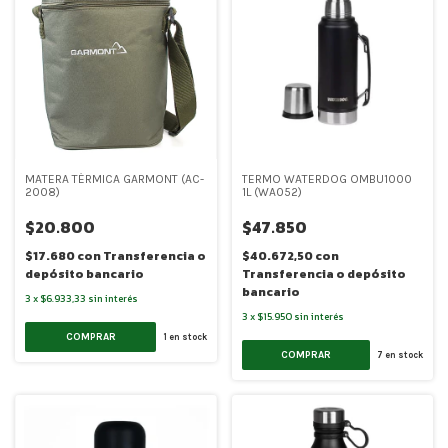
MATERA TÉRMICA GARMONT (AC-
TERMO WATERDOG OMBU1000
2008)
1L (WA052)
$20.800
$47.850
$17.680
con
Transferencia o
$40.672,50
con
depósito bancario
Transferencia o depósito
bancario
3
x
$6.933,33
sin interés
3
x
$15.950
sin interés
COMPRAR
1
en stock
COMPRAR
7
en stock