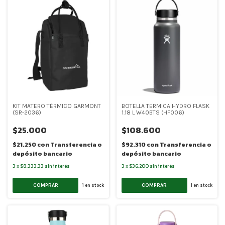
KIT MATERO TÉRMICO GARMONT
BOTELLA TERMICA HYDRO FLASK
(SR-2036)
1.18 L W40BTS (HF006)
$25.000
$108.600
$21.250
con
Transferencia o
$92.310
con
Transferencia o
depósito bancario
depósito bancario
3
x
$8.333,33
sin interés
3
x
$36.200
sin interés
COMPRAR
COMPRAR
1
en stock
1
en stock