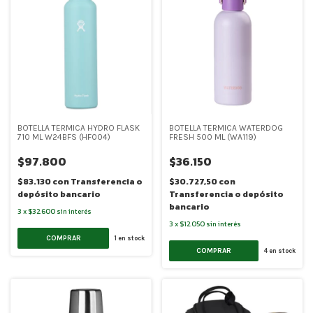
BOTELLA TERMICA HYDRO FLASK
BOTELLA TERMICA WATERDOG
710 ML W24BFS (HF004)
FRESH 500 ML (WA119)
$97.800
$36.150
$83.130
con
Transferencia o
$30.727,50
con
depósito bancario
Transferencia o depósito
bancario
3
x
$32.600
sin interés
3
x
$12.050
sin interés
COMPRAR
1
en stock
COMPRAR
4
en stock