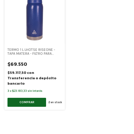
TERMO 1 L LHOTSE RISEONE -
TAPA MATERA - FILTRO PARA
INFUSION Y TAZA (LH002)
$69.550
$59.117,50
con
Transferencia o depósito
bancario
3
x
$23.183,33
sin interés
COMPRAR
2
en stock