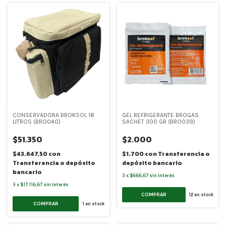
CONSERVADORA BROKSOL 18
GEL REFRIGERANTE BROGAS
LITROS (BRO040)
SACHET 300 GR (BRO039)
$51.350
$2.000
$43.647,50
con
$1.700
con
Transferencia o
Transferencia o depósito
depósito bancario
bancario
3
x
$666,67
sin interés
3
x
$17.116,67
sin interés
COMPRAR
12
en stock
COMPRAR
1
en stock