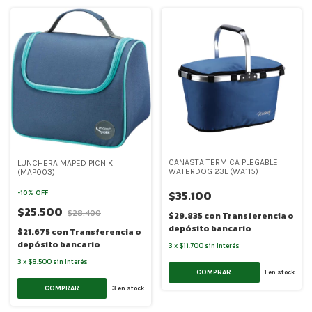
CANASTA TERMICA PLEGABLE
LUNCHERA MAPED PICNIK
WATERDOG 23L (WA115)
(MAP003)
$35.100
-
10
%
OFF
$25.500
$28.400
$29.835
con
Transferencia o
depósito bancario
$21.675
con
Transferencia o
depósito bancario
3
x
$11.700
sin interés
3
x
$8.500
sin interés
COMPRAR
1
en stock
COMPRAR
3
en stock