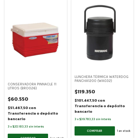
LUNCHERA TÉRMICA WATERDOG
PANCHA1200 (WA032)
CONSERVADORA PINNACLE 11
LITROS (BRO026)
$119.350
$60.550
$101.447,50
con
Transferencia o depósito
$51.467,50
con
bancario
Transferencia o depósito
bancario
3
x
$39.783,33
sin interés
3
x
$20.183,33
sin interés
COMPRAR
1
en stock