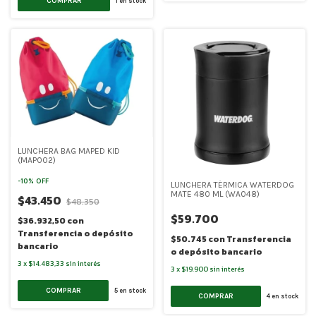
COMPRAR
1
en stock
LUNCHERA BAG MAPED KID
(MAP002)
-
10
%
OFF
LUNCHERA TÉRMICA WATERDOG
MATE 480 ML (WA048)
$43.450
$48.350
$59.700
$36.932,50
con
Transferencia o depósito
$50.745
con
Transferencia
bancario
o depósito bancario
3
x
$14.483,33
sin interés
3
x
$19.900
sin interés
COMPRAR
5
en stock
COMPRAR
4
en stock