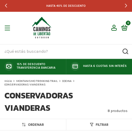
HASTA 40% DE DESCUENTO
0
15% DE DESCUENTO
HASTA 6 CUOTAS SIN INTERÉS
TRANSFERENCIA BANCARIA
Inicio
>
MONTANISMO TREKKING TRAIL
>
COCINA
>
CONSERVADORAS VIANDERAS
CONSERVADORAS
VIANDERAS
8 productos
ORDENAR
FILTRAR