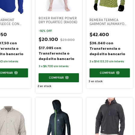
BOXER RAFFIKE POWER
GARMONT
REMERA TERMICA
DRY POLARTEC (RA006)
FLEECE CON
GARMONT ALPAMAYO
LO FUSIONADO
CUADRILLE (SR-7003)
-
16
%
OFF
MANGA - HOMBRE
950
$42.400
3)
$20.100
$23.800
07,50
con
$36.040
con
$17.085
con
ferencia o
Transferencia o
Transferencia o
ito bancario
depósito bancario
depósito bancario
50
sin interés
3
x
$14.133,33
sin interés
3
x
$6.700
sin interés
COMPRAR
COMPRAR
COMPRAR
3
en stock
2
en stock