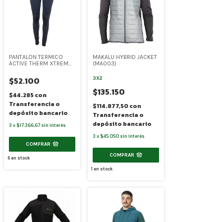
PANTALON TERMICO
MAKALU HYBRID JACKET
ACTIVE THERM XTREMO
(MA003)
UNISEX (SR-6022)
$52.100
3X2
$135.150
$44.285
con
Transferencia o
$114.877,50
con
depósito bancario
Transferencia o
depósito bancario
3
x
$17.366,67
sin interés
3
x
$45.050
sin interés
COMPRAR
COMPRAR
6
en stock
1
en stock