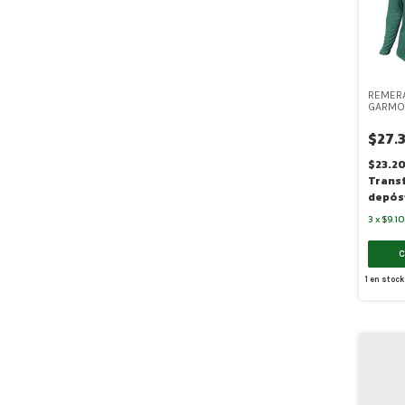
REMER
GARMON
II CUE
HOMBRE
$27.
$23.2
Trans
depós
3
x
$9.1
1
en stock