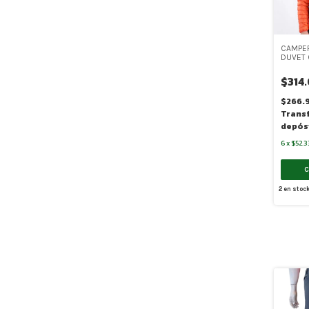
CAMPE
DUVET
(NO057
$314
$266.
Trans
depós
6
x
$52.3
2
en stoc