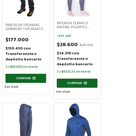
INTERIOR TERMICO
PANTALON TREKKING
RAFFIKE POLARTEC
GARMONT TUPUNGATO
POWER DRY (RA014)
(SR-8079)
-
37
%
OFF
$177.000
$28.600
$45.100
$150.450
con
$24.310
con
Transferencia o
Transferencia o
depósito bancario
depósito bancario
3
x
$59.000
sin interés
3
x
$9.533,33
sin interés
COMPRAR
COMPRAR
5
en stock
4
en stock