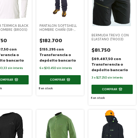
 TÉRMICA BLACK
PANTALON SOFTSHELL
HOMBRE (BR005)
HOMBRE CHAÑI (SR-
8072)
BERMUDA TREVO CON
750
$182.700
ELASTANO (TR003)
$81.750
87,50
con
$155.295
con
ferencia o
Transferencia o
$69.487,50
con
ito bancario
depósito bancario
Transferencia o
83,33
sin interés
6
x
$30.450
sin interés
depósito bancario
3
x
$27.250
sin interés
COMPRAR
COMPRAR
ck
8
en stock
COMPRAR
4
en stock