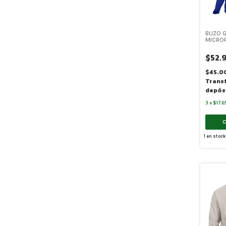
BUZO 
MICRO
BOLSIL
EN LA 
$52.
(SR-611
$45.0
Trans
depós
3
x
$17.6
1
en stock