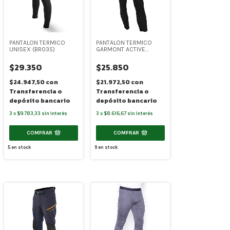
PANTALON TERMICO
PANTALON TERMICO
UNISEX (BR035)
GARMONT ACTIVE
THERM II DE HOMBRE
(SR-6091)
$29.350
$25.850
$24.947,50
con
$21.972,50
con
Transferencia o
Transferencia o
depósito bancario
depósito bancario
3
x
$9.783,33
sin interés
3
x
$8.616,67
sin interés
COMPRAR
COMPRAR
5
en stock
9
en stock