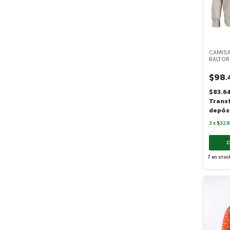
CAMIS
BALTOR
M/LARG
$98.
$83.6
Trans
depós
3
x
$32.
7
en stoc