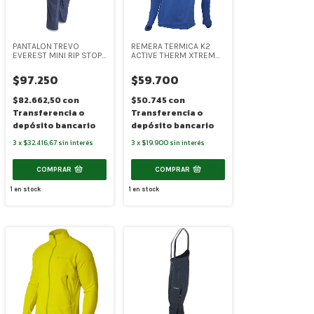
PANTALON TREVO
REMERA TERMICA K2
EVEREST MINI RIP STOP
ACTIVE THERM XTREMO
(TR009)
CONCAPUCHA DE
HOMBRE (SR-6081)
$97.250
$59.700
$82.662,50
con
$50.745
con
Transferencia o
Transferencia o
depósito bancario
depósito bancario
3
x
$32.416,67
sin interés
3
x
$19.900
sin interés
COMPRAR
COMPRAR
1
en stock
1
en stock