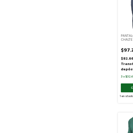
PANTAL
CHALT
(TR006
$97.
$82.6
Trans
depós
3
x
$32.4
1
en stock