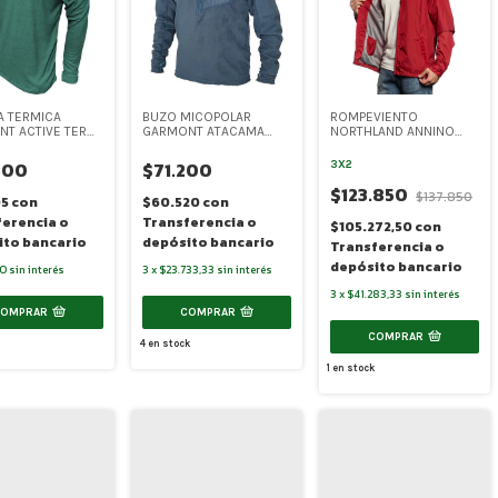
A TERMICA
BUZO MICOPOLAR
ROMPEVIENTO
T ACTIVE TERM
GARMONT ATACAMA
NORTHLAND ANNINO
LLO REDONDO
C/BOLSILLO EN EL
(NO008)
 (SR-6084)
PECHO HOMBRE (SR-
300
$71.200
3X2
6128)
$123.850
$137.850
05
con
$60.520
con
ferencia o
Transferencia o
$105.272,50
con
ito bancario
depósito bancario
Transferencia o
depósito bancario
00
sin interés
3
x
$23.733,33
sin interés
3
x
$41.283,33
sin interés
COMPRAR
COMPRAR
COMPRAR
4
en stock
1
en stock