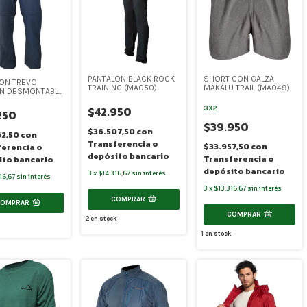
PANTALON BLACK ROCK
SHORT CON CALZA
ON TREVO
TRAINING (MA050)
MAKALU TRAIL (MA049)
EN DESMONTABLE
)
$42.950
3X2
250
$39.950
$36.507,50
con
62,50
con
Transferencia o
$33.957,50
con
ferencia o
depósito bancario
Transferencia o
ito bancario
depósito bancario
3
x
$14.316,67
sin interés
16,67
sin interés
3
x
$13.316,67
sin interés
COMPRAR
COMPRAR
COMPRAR
2
en stock
1
en stock