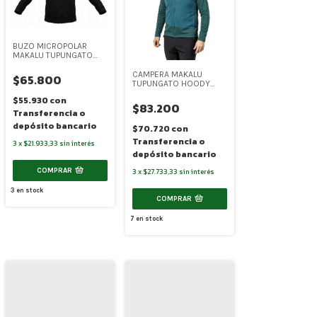
BUZO MICROPOLAR
MAKALU TUPUNGATO
MENS (MA066)
CAMPERA MAKALU
$65.800
TUPUNGATO HOODY
MENS (MA065)
$55.930
con
$83.200
Transferencia o
depósito bancario
$70.720
con
Transferencia o
3
x
$21.933,33
sin interés
depósito bancario
COMPRAR
3
x
$27.733,33
sin interés
3
en stock
COMPRAR
7
en stock