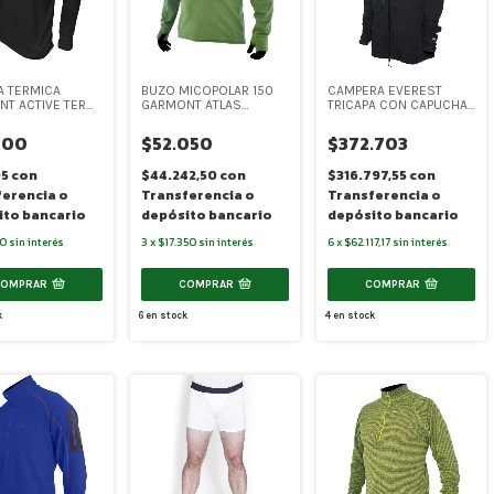
A TERMICA
BUZO MICOPOLAR 150
CAMPERA EVEREST
T ACTIVE TERM
GARMONT ATLAS
TRICAPA CON CAPUCHA
LLO REDONDO
HOMBRE (SR-6123)
DE HOMBRE (SR-4088)
E COLOR NEGRO
300
$52.050
$372.703
841)
05
con
$44.242,50
con
$316.797,55
con
ferencia o
Transferencia o
Transferencia o
ito bancario
depósito bancario
depósito bancario
00
sin interés
3
x
$17.350
sin interés
6
x
$62.117,17
sin interés
COMPRAR
COMPRAR
COMPRAR
k
6
en stock
4
en stock