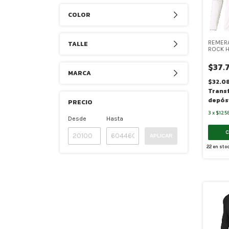
COLOR
REMERA
TALLE
ROCK 
$37.
MARCA
$32.0
Trans
depós
PRECIO
3
x
$12.5
Desde
Hasta
APLICAR
22
en sto