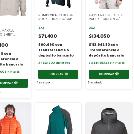
ROMPEVIENTO BLACK
CAMPERA SOFTSHELL
ROCK RUNN 2 C/CAP
RAFFIKE CICLON C/
(BR040)
CAPUCHA (RA022)
3X2
3X2
A MAKALU
O SHIRT
$71.400
$134.050
AS (MA031)
400
$60.690
con
$113.942,50
con
Transferencia o
Transferencia o
40
con
depósito bancario
depósito bancario
ferencia o
3
x
$23.800
sin interés
3
x
$44.683,33
sin interés
ito bancario
800
sin interés
COMPRAR
COMPRAR
1
en stock
3
en stock
COMPRAR
k