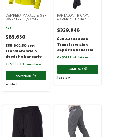
CAMPERA MAKALU EIGER
PANTALON TRICAPA
SWEATER II (MA042)
GARMONT NANGA
PARBAT (SR-7048)
$329.946
3X2
$65.650
$280.454,10
con
Transferencia o
$55.802,50
con
depósito bancario
Transferencia o
depósito bancario
6
x
$54.991
sin interés
3
x
$21.883,33
sin interés
COMPRAR
COMPRAR
3
en stock
1
en stock