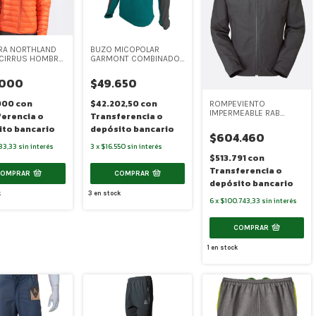
RA NORTHLAND
BUZO MICOPOLAR
 CIRRUS HOMBRE
GARMONT COMBINADO
)
HOMBRE (SR-6127)
.000
$49.650
900
con
$42.202,50
con
ROMPEVIENTO
IMPERMEABLE RAB
ferencia o
Transferencia o
NAMCHE PACLITE GORE-
ito bancario
depósito bancario
TEX (RAB001)
$604.460
33,33
sin interés
3
x
$16.550
sin interés
$513.791
con
Transferencia o
COMPRAR
COMPRAR
depósito bancario
k
3
en stock
6
x
$100.743,33
sin interés
COMPRAR
1
en stock