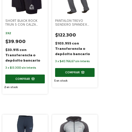
SHORT BLACK ROCK
PANTALON TREVO
TRUN 5 CON CALZA
SENDERO SPANDEX
(BR023)
(TR007)
$122.300
3X2
$39.900
$103.955
con
Transferencia o
$33.915
con
depósito bancario
Transferencia o
depósito bancario
3
x
$40.766,67
sin interés
3
x
$13.300
sin interés
COMPRAR
COMPRAR
5
en stock
2
en stock